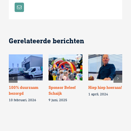
E-
mail
Gerelateerde berichten
100% duurzaam
Sponsor Beleef
Hiep hiep hoeraaa!
G
bezorgd
Schaijk
a
1 april, 2024
10 februari, 2026
9 juni, 2025
2