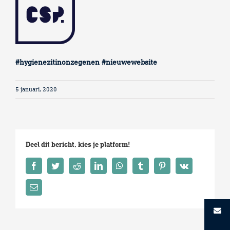
#hygienezitinonzegenen #nieuwewebsite
5 januari, 2020
Deel dit bericht, kies je platform!
Facebook
Twitter
Reddit
LinkedIn
WhatsApp
Tumblr
Pinterest
Vk
E-
mail