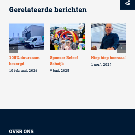
Gerelateerde berichten
100% duurzaam
Sponsor Beleef
Hiep hiep hoeraaa!
G
bezorgd
Schaijk
a
1 april, 2024
10 februari, 2026
9 juni, 2025
2
OVER ONS